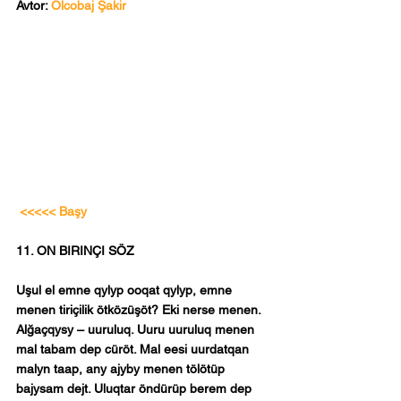
Avtor: 
Olcobaj Şakir
<<<<< Başy
11. ON BIRINÇI SÖZ
Uşul el emne qylyp ooqat qylyp, emne 
menen tiriçilik ötközüşöt? Eki nerse menen. 
Alğaçqysy – uuruluq. Uuru uuruluq menen 
mal tabam dep cüröt. Mal eesi uurdatqan 
malyn taap, any ajyby menen tölötüp 
bajysam dejt. Uluqtar öndürüp berem dep 