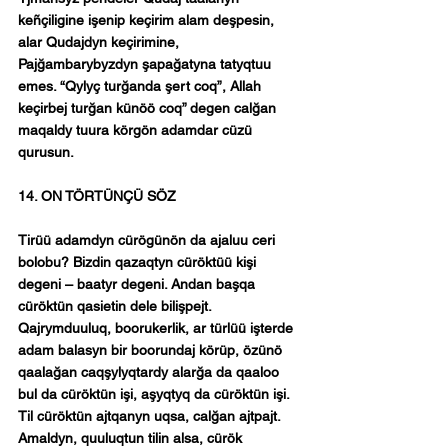
keñçiligine işenip keçirim alam deşpesin, 
alar Qudajdyn keçirimine, 
Pajğambarybyzdyn şapağatyna tatyqtuu 
emes. “Qylyç turğanda şert coq”, Allah 
keçirbej turğan künöö coq” degen calğan 
maqaldy tuura körgön adamdar cüzü 
qurusun.
14. ON TÖRTÜNÇÜ SÖZ
Tirüü adamdyn cürögünön da ajaluu ceri 
bolobu? Bizdin qazaqtyn cüröktüü kişi 
degeni – baatyr degeni. Andan başqa 
cüröktün qasietin dele bilişpejt. 
Qajrymduuluq, boorukerlik, ar türlüü işterde 
adam balasyn bir boorundaj körüp, özünö 
qaalağan caqşylyqtardy alarğa da qaaloo 
bul da cüröktün işi, aşyqtyq da cüröktün işi. 
Til cüröktün ajtqanyn uqsa, calğan ajtpajt. 
Amaldyn, quuluqtun tilin alsa, cürök 