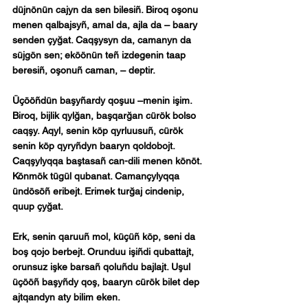
düjnönün cajyn da sen bilesiñ. Biroq oşonu 
menen qalbajsyñ, amal da, ajla da – baary 
senden çyğat. Caqşysyn da, camanyn da 
süjgön sen; eköönün teñ izdegenin taap 
beresiñ, oşonuñ caman, – deptir.
Üçööñdün başyñardy qoşuu –menin işim. 
Biroq, bijlik qylğan, başqarğan cürök bolso 
caqşy. Aqyl, senin köp qyrluusuñ, cürök 
senin köp qyryñdyn baaryn qoldobojt. 
Caqşylyqqa baştasañ can-dili menen könöt. 
Könmök tügül qubanat. Camançylyqqa 
ündösöñ eribejt. Erimek turğaj cindenip, 
quup çyğat.
Erk, senin qaruuñ mol, küçüñ köp, seni da 
boş qojo berbejt. Orunduu işiñdi qubattajt, 
orunsuz işke barsañ qoluñdu bajlajt. Uşul 
üçööñ başyñdy qoş, baaryn cürök bilet dep 
ajtqandyn aty bilim eken.