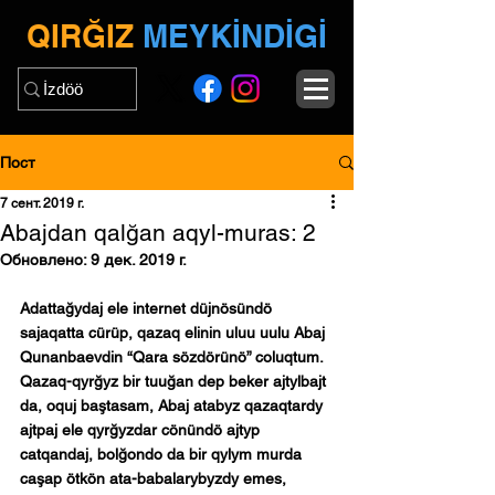
QIRĞIZ
MEYKİNDİGİ
Пост
7 сент. 2019 г.
Abajdan qalğan aqyl-muras: 2
Обновлено:
9 дек. 2019 г.
Adattağydaj ele internet düjnösündö 
sajaqatta cürüp, qazaq elinin uluu uulu Abaj 
Qunanbaevdin “Qara sözdörünö” coluqtum. 
Qazaq-qyrğyz bir tuuğan dep beker ajtylbajt 
da, oquj baştasam, Abaj atabyz qazaqtardy 
ajtpaj ele qyrğyzdar cönündö ajtyp 
catqandaj, bolğondo da bir qylym murda 
caşap ötkön ata-babalarybyzdy emes, 