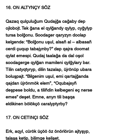
16. ON ALTYNÇY SÖZ
Qazaq qulçuluğum Qudajğa cağaby dep 
ojlobojt. Tek ğana el qylğandy qylyp, cyğylyp 
tursa bolğonu. Soodager qaryzyn doolap 
kelgende: “Bolğonu uşul, alsañ al – albasañ 
cerdi çuqup tabajynby?” dep qajra doomat 
qylat emespi. Qudaj taalağa da dal oşol 
soodagerge qylğan mamileni qylğylary bar. 
Tilin catyqtyryp, dilin tazalap, üjrönüp ubara 
boluşpajt. “Bilgenim uşul, emi qartajğanda 
qajdan üjrönmök elem”, “Oqubajsyñ 
deşpese boldu, a tiliñdin kelbegeni eç nerse 
emes” deşet. Emne, anyn tili başqa 
eldikinen bölökçö caralyptyrby?
17. ON CETINÇI SÖZ
Erk, aqyl, cürök üçöö öz önörlörün ajtyşyp, 
talaşa ketip, bilimge kelişet.