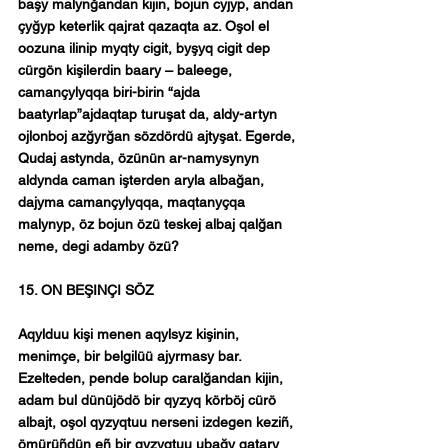
başy malynğandan kijin, bojun cyjyp, andan 
çyğyp keterlik qajrat qazaqta az. Oşol el 
oozuna ilinip myqty cigit, byşyq cigit dep 
cürgön kişilerdin baary – baleege, 
camançylyqqa biri-birin “ajda 
baatyrlap”ajdaqtap turuşat da, aldy-artyn 
ojlonboj azğyrğan sözdördü ajtyşat. Egerde, 
Qudaj astynda, özünün ar-namysynyn 
aldynda caman işterden aryla albağan, 
dajyma camançylyqqa, maqtanyçqa 
malynyp, öz bojun özü teskej albaj qalğan 
neme, degi adamby özü?
15. ON BEŞINÇI SÖZ
Aqylduu kişi menen aqylsyz kişinin, 
menimçe, bir belgilüü ajyrmasy bar. 
Ezelteden, pende bolup caralğandan kijin, 
adam bul dünüjödö bir qyzyq körböj cürö 
albajt, oşol qyzyqtuu nerseni izdegen keziñ, 
ömürüñdün eñ bir qyzyqtuu ubağy qatary 