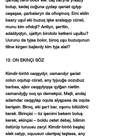
bolup, kedej coğuna çydap qaniet qylyp 
caşaşsa, çarbalaryn da oñoşmoq. Emi eldin 
baary uşul eki buzuq işke aralaşyp cürsö, 
munu kim oñdojt? Anttyn, şerttin, 
adaldyqtyn, ujattyn birotolo ketkeni uşulbu? 
Uurunu da tyjsa bolor, biroq uşu buzuqunun 
tiline kirgen bajlardy kim tyja alat?
12. ON EKINÇI SÖZ
Kimdir-biröö caqşydyr, camandyr şariat 
colun oqutup cürsö, any tyjuuğa oozubuz 
barbas, ajtor caqşylyqqa qylğan niettin 
camandyğy coq qo demekpiz. Mejli, andaj 
adamdar caqşylap oquta alyşpasa da oquta 
berişsin. Biroq, eki şart bar, oşonu bilüülörü 
kerek. Birinçisi – öz işenimi bekem boluş 
kerek, ekinçisi – boldu cetet debej, bilimin 
östürüp turuusu zaryl. Kimdir-biröö baştaj 
elek catyp, oquusun ulantpaj taştasa, any 