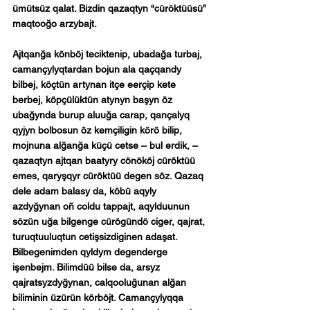
ümütsüz qalat. Bizdin qazaqtyn “cüröktüüsü” 
maqtooğo arzybajt.
Ajtqanğa könböj teciktenip, ubadağa turbaj, 
camançylyqtardan bojun ala qaçqandy 
bilbej, köçtün artynan itçe eerçip kete 
berbej, köpçülüktün atynyn başyn öz 
ubağynda burup aluuğa carap, qançalyq 
qyjyn bolbosun öz kemçiligin körö bilip, 
mojnuna alğanğa küçü cetse – bul erdik, – 
qazaqtyn ajtqan baatyry cönököj cüröktüü 
emes, qaryşqyr cüröktüü degen söz. Qazaq 
dele adam balasy da, köbü aqyly 
azdyğynan oñ coldu tappajt, aqylduunun 
sözün uğa bilgenge cürögündö ciger, qajrat, 
turuqtuuluqtun cetişsizdiginen adaşat. 
Bilbegenimden qyldym degenderge 
işenbejm. Bilimdüü bilse da, arsyz 
qajratsyzdyğynan, calqooluğunan alğan 
biliminin üzürün körböjt. Camançylyqqa 