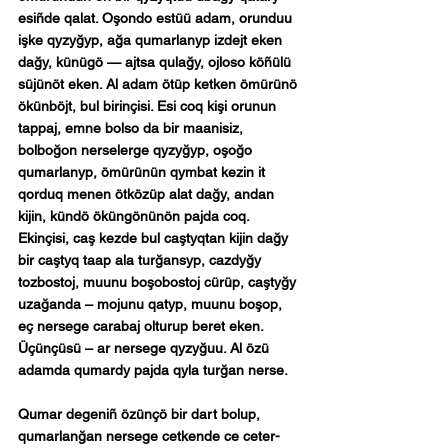
esiñde qalat. Oşondo estüü adam, orunduu 
işke qyzyğyp, ağa qumarlanyp izdejt eken 
dağy, künügö — ajtsa qulağy, ojloso köñülü 
süjünöt eken. Al adam ötüp ketken ömürünö 
ökünböjt, bul birinçisi. Esi coq kişi orunun 
tappaj, emne bolso da bir maanisiz, 
bolboğon nerselerge qyzyğyp, oşoğo 
qumarlanyp, ömürünün qymbat kezin it 
qorduq menen ötközüp alat dağy, andan 
kijin, kündö öküngönünön pajda coq. 
Ekinçisi, caş kezde bul caştyqtan kijin dağy 
bir caştyq taap ala turğansyp, cazdyğy 
tozbostoj, muunu boşobostoj cürüp, caştyğy 
uzağanda – mojunu qatyp, muunu boşop, 
eç nersege carabaj olturup beret eken. 
Üçünçüsü – ar nersege qyzyğuu. Al özü 
adamda qumardy pajda qyla turğan nerse.
Qumar degeniñ özünçö bir dart bolup, 
qumarlanğan nersege cetkende ce ceter-