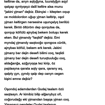
keltirse da, anyn aqtyğyna, tuuralyğyn aqyl 
qalçap qyntyqsyz dalil keltire alsa munu 
“jakini yjman” dejbiz. Ekinçisi – kitepten oqup 
ce moldolordon uğup yjman keltirip, oşol 
yjman keltirgen nersesine uşunçalyq berilüü 
kerek. Biröö öltüröm dep qorqutsa da, 
qorqup köñülü ajnybaj bekem boluşu kerek 
eken. Bul yjmandy “taqlidi” dejbiz. Emi 
myndaj yjmandy saqtooğo qorqpos cürök, 
ajnybas köñül, bekem erk kerek. Jakini 
yjmany bar dejin deseñ bilimi coq, taqlidi 
yjmany bar dejin deseñ turuqtuuluğu coq, 
aldağanğa, azğyryqqa tez kirip, öz 
pajdasyna qarata aqty qara, qarany aq, 
qalpty çyn, çyndy qalp dep canyn cegen 
kişini emne dejbiz?
Oşondoj adamdardan Qudaj taalam özü 
saqtasyn. Ar kimibiz bilip alğanybyz oñ, 
coğorudağy eki yjmandan başqa yjman coq. 
Yjmansyz pendeler Qudaj taalanyn 