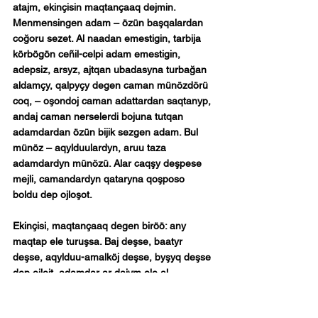
atajm, ekinçisin maqtançaaq dejmin. 
Menmensingen adam – özün başqalardan 
coğoru sezet. Al naadan emestigin, tarbija 
körbögön ceñil-celpi adam emestigin, 
adepsiz, arsyz, ajtqan ubadasyna turbağan 
aldamçy, qalpyçy degen caman münözdörü 
coq, – oşondoj caman adattardan saqtanyp, 
andaj caman nerselerdi bojuna tutqan 
adamdardan özün bijik sezgen adam. Bul 
münöz – aqylduulardyn, aruu taza 
adamdardyn münözü. Alar caqşy deşpese 
mejli, camandardyn qataryna qoşposo 
boldu dep ojloşot.
Ekinçisi, maqtançaaq degen biröö: any 
maqtap ele turuşsa. Baj deşse, baatyr 
deşse, aqylduu-amalköj deşse, byşyq deşse 
dep ojlojt, adamdar ar dajym ele al 
qaalağan, al uqqusu kelgen sözdördü ajta 
berbesin unutup qojot. Myndaj 