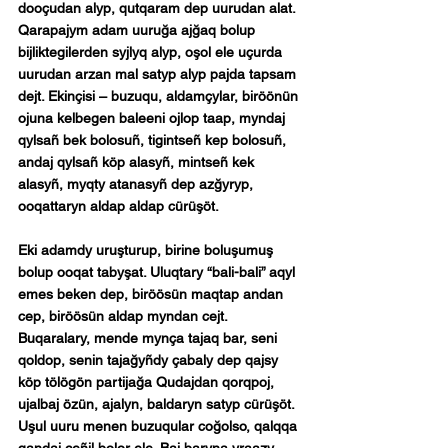
dooçudan alyp, qutqaram dep uurudan alat. 
Qarapajym adam uuruğa ajğaq bolup 
bijliktegilerden syjlyq alyp, oşol ele uçurda 
uurudan arzan mal satyp alyp pajda tapsam 
dejt. Ekinçisi – buzuqu, aldamçylar, biröönün 
ojuna kelbegen baleeni ojlop taap, myndaj 
qylsañ bek bolosuñ, tigintseñ kep bolosuñ, 
andaj qylsañ köp alasyñ, mintseñ kek 
alasyñ, myqty atanasyñ dep azğyryp, 
ooqattaryn aldap aldap cürüşöt.
Eki adamdy uruşturup, birine boluşumuş 
bolup ooqat tabyşat. Uluqtary “bali-bali” aqyl 
emes beken dep, biröösün maqtap andan 
cep, biröösün aldap myndan cejt. 
Buqaralary, mende mynça tajaq bar, seni 
qoldop, senin tajağyñdy çabaly dep qajsy 
köp tölögön partijağa Qudajdan qorqpoj, 
ujalbaj özün, ajalyn, baldaryn satyp cürüşöt. 
Uşul uuru menen buzuqular coğolso, qalqqa 
qandaj ceñil bolor ele. Baj baryna yraazy 