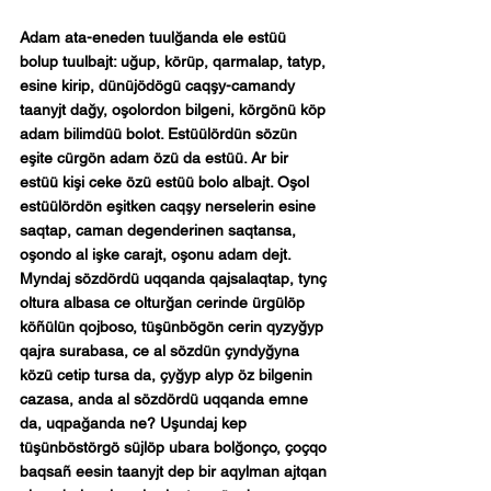
Adam ata-eneden tuulğanda ele estüü 
bolup tuulbajt: uğup, körüp, qarmalap, tatyp, 
esine kirip, dünüjödögü caqşy-camandy 
taanyjt dağy, oşolordon bilgeni, körgönü köp 
adam bilimdüü bolot. Estüülördün sözün 
eşite cürgön adam özü da estüü. Ar bir 
estüü kişi ceke özü estüü bolo albajt. Oşol 
estüülördön eşitken caqşy nerselerin esine 
saqtap, caman degenderinen saqtansa, 
oşondo al işke carajt, oşonu adam dejt. 
Myndaj sözdördü uqqanda qajsalaqtap, tynç 
oltura albasa ce olturğan cerinde ürgülöp 
köñülün qojboso, tüşünbögön cerin qyzyğyp 
qajra surabasa, ce al sözdün çyndyğyna 
közü cetip tursa da, çyğyp alyp öz bilgenin 
cazasa, anda al sözdördü uqqanda emne 
da, uqpağanda ne? Uşundaj kep 
tüşünböstörgö süjlöp ubara bolğonço, çoçqo 
baqsañ eesin taanyjt dep bir aqylman ajtqan 