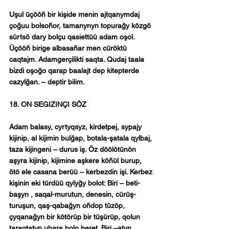
Uşul üçööñ bir kişide menin ajtqanymdaj 
çoğuu bolsoñor, tamanynyn topurağy közgö 
sürtsö dary bolçu qasiettüü adam oşol. 
Üçööñ birige albasañar men cüröktü 
caqtajm. Adamgerçilikti saqta. Qudaj taala 
bizdi oşoğo qarap baalajt dep kitepterde 
cazylğan. – deptir bilim.
18. ON SEGIZINÇI SÖZ
Adam balasy, cyrtyqsyz, kirdetpej, sypajy 
kijinip, al kijimin bulğap, botala-şatala qylbaj, 
taza kijingeni – durus iş. Öz döölötünön 
aşyra kijinip, kijimine aşkere köñül burup, 
ötö ele casana berüü – kerbezdin işi. Kerbez 
kişinin eki türdüü qylyğy bolot: Biri – beti-
başyn , saqal-murutun, denesin, cürüş-
turuşun, qaş-qabağyn oñdop tüzöp, 
çyqanağyn bir kötörüp bir tüşürüp, qolun 
taraqtatyp ubara bolo beret. Biri –atyn, 