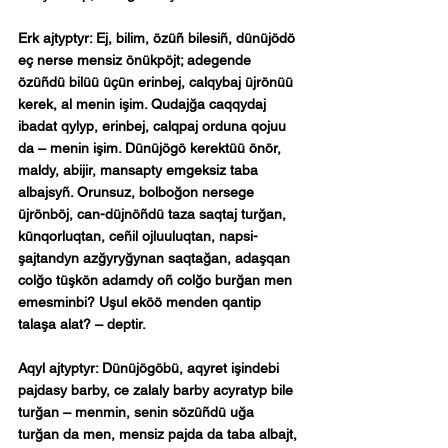
Erk ajtyptyr: Ej, bilim, özüñ bilesiñ, dünüjödö 
eç nerse mensiz önükpöjt; adegende 
özüñdü bilüü üçün erinbej, calqybaj üjrönüü 
kerek, al menin işim. Qudajğa caqqydaj 
ibadat qylyp, erinbej, calqpaj orduna qojuu 
da – menin işim. Dünüjögö kerektüü önör, 
maldy, abijir, mansapty emgeksiz taba 
albajsyñ. Orunsuz, bolboğon nersege 
üjrönböj, can-düjnöñdü taza saqtaj turğan, 
künqorluqtan, ceñil ojluuluqtan, napsi-
şajtandyn azğyryğynan saqtağan, adaşqan 
colğo tüşkön adamdy oñ colğo burğan men 
emesminbi? Uşul eköö menden qantip 
talaşa alat? – deptir.
Aqyl ajtyptyr: Dünüjögöbü, aqyret işindebi 
pajdasy barby, ce zalaly barby acyratyp bile 
turğan – menmin, senin sözüñdü uğa 
turğan da men, mensiz pajda da taba albajt, 