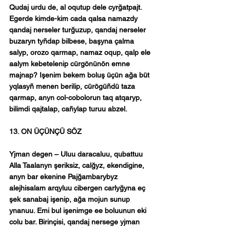
Qudaj urdu de, al oqutup dele cyrğatpajt. 
Egerde kimde-kim cada qalsa namazdy 
qandaj nerseler turğuzup, qandaj nerseler 
buzaryn tyñdap bilbese, başyna çalma 
salyp, orozo qarmap, namaz oqup, qalp ele 
aalym kebetelenip cürgönünön emne 
majnap? Işenim bekem boluş üçün ağa büt 
yqlasyñ menen berilip, cürögüñdü taza 
qarmap, anyn col-cobolorun taq atqaryp, 
bilimdi qajtalap, cañylap turuu abzel.
13. ON ÜÇÜNÇÜ SÖZ
Yjman degen – Uluu daracaluu, qubattuu 
Alla Taalanyn şeriksiz, calğyz, ekendigine, 
anyn bar ekenine Pajğambarybyz 
alejhisalam arqyluu cibergen carlyğyna eç 
şek sanabaj işenip, ağa mojun sunup 
ynanuu. Emi bul işenimge ee boluunun eki 
colu bar. Birinçisi, qandaj nersege yjman 