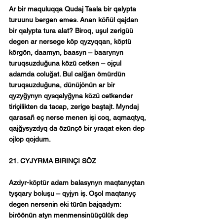
Ar bir maquluqqa Qudaj Taala bir qalypta 
turuunu bergen emes. Anan köñül qajdan 
bir qalypta tura alat? Biroq, uşul zerigüü 
degen ar nersege köp qyzyqqan, köptü 
körgön, daamyn, baasyn – baarynyn 
turuqsuzduğuna közü cetken – ojçul 
adamda coluğat. Bul calğan ömürdün 
turuqsuzduğuna, dünüjönün ar bir 
qyzyğynyn qysqalyğyna közü cetkender 
tiriçilikten da tacap, zerige baştajt. Myndaj 
qarasañ eç nerse menen işi coq, aqmaqtyq, 
qajğysyzdyq da özünçö bir yraqat eken dep 
ojlop qojdum.
21. CYJYRMA BIRINÇI SÖZ
Azdyr-köptür adam balasynyn maqtanyçtan 
tyşqary boluşu – qyjyn iş. Oşol maqtanyç 
degen nersenin eki türün bajqadym: 
biröönün atyn menmensinüüçülük dep 