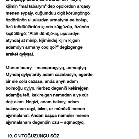
kijimin “mal tabarym” dep oşolordun arqasy 
menen sypajy, cuğumduu cigit körüngöngö, 
özdörünön uluulardyn urmatyna ee bolup, 
özü teñdüülördün içterin küjgüzüp, özünön 
kiçüülörgö: “Attiñ dünüjö-aj, uşulardyn 
atyndaj at minip, kijimindej kijim kijgen 
adamdyn armany coq qo?” degizgenge 
araket qylyşat.
Munun baary – masqaraçylyq, aqmaqtyq. 
Myndaj qylyqtardy adam cazabasyn, egerde 
bir ele colu cazasa, anda anyn adam 
bolmoğu qyjyn. Kerbez degeniñ kekirejgen 
adamğa teñ, kekirejgen nemeden alys cür 
dejt elem. Negizi, adam balasy, adam 
balasynan aqyl, bilim, ar münözü menen 
ajyrmalanat. Andan başqa nemeler menen 
ajyrmalanam degendin özü – aqmaqtyq.
19. ON TOĞUZUNÇU SÖZ