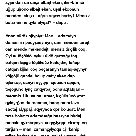
zyjandan da qaça albajt eken, ilim-bilimdi 
uğup üjrönö albajt eken, uşul eköönün 
menden talaşa turğan aqysy barby? Mensiz 
bular emne qyla alyşat? – deptir.
Anan cürök ajtyptyr: Men – adamdyn 
denesinin padyşasymyn, qan menden tarajt, 
can mende mekendejt, mensiz tiriçilik coq. 
Cyluu töşöktö, cyluu üjdö qursağy toq 
catqan kişige töşöksüz kedejdin, toñup 
catqan kijimi coq beçaranyn tamaq-aşynyn 
köjgöjü qandaj bolup catty eken dep 
ojlontup, canyn açytyp, ujqusun açqan, 
töşögünö tynç catqyrbaj oonalaqtatqan – 
menmin. Uluusuna urmat, kiçüüsünö yzat 
qyldyrğan da menmin, biroq meni taza 
saqtaj alyşpaj, aqyrynda qor boluşat. Men 
taza bolsom adamdarğa baaryna birdej 
mamile qylmaqmyn: caqşylyqqa elcirep erij 
turğan – men, camançylyqqa cijirkenip, 
tujlap ketken da – men, adilet, ynsap, ujat, 