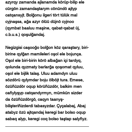
azyrqy zamanda ajlanamda körüp-bilip ele 
cürgön zamandaştarym cönündö ajtyp 
catqansyjt. Bolğonu ilgeri tört tülük mal 
cyjnaşsa, ağa azyr ölüü düjnö cyjnoo 
(qymbat baaluu maşine, qabat-qabat üj, 
c.b.u.s.) qoşulğandaj.
Negizgisi caşooğo bolğon köz qaraştary, biri-
birine qylğan mamileleri oşol ele bojunça. 
Oşol ele biri-birin körö albağan içi tardyq, 
qolunda qyzmaty barlarğa qoşomat qyluu, 
oşol ele bijlik talaş. Uluu adamdyn uluu 
sözdörü qylymdar boju ölböjt tura. Emese, 
özüñüzdör oqup körüñüzdör, balkim men 
cañylyşyp catqandyrmyn, mümkün sizder 
da özüñüzdörgö, caqyn taanyş-
bilişteriñizderdi tabasyzdar. Çyçalabaj, Abaj 
atabyz özü ajtqandaj keregi bar bolso oqup 
sabaq alyp, keregi coq bolso taştap salyñyz.