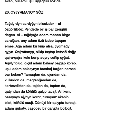
eken, bul emi uşul syjaqtuu söz da.
20. CYJYRMANÇY SÖZ
Tağdyrdyn cardyğyn bilesizder – al 
özgörülböjt. Pendede bir iş bar zerigüü 
degen. Al – tağdyrğa adam menen birge 
caralğan, any adam özü izdep tapqan 
emes. Ağa adam bir kirip alsa, çyqmağy 
qyjyn. Qajrattanyp, silkip taştap ketseñ dağy, 
qajra-qajra kele berip aqyry ceñip çyğat. 
Aqyly toluq, ojçul adam balasy bajqap körsö, 
uşul adam balasynyn tacabaj turğan nersesi 
bar beken? Tamaqtan da, ojundan da, 
külküdön da, maqtanğandan da, 
kerbezdikten da, tojdon da, topton da, 
qatyndan da köñülü qalyp tacajt. Antkeni, 
baarynyn ajybyn köröt, turuqsuz ekenin 
bilet, köñülü suujt. Dünüjö bir qalypta turbajt, 
adam qubaty, caşoosu bir qalypta bolbojt.