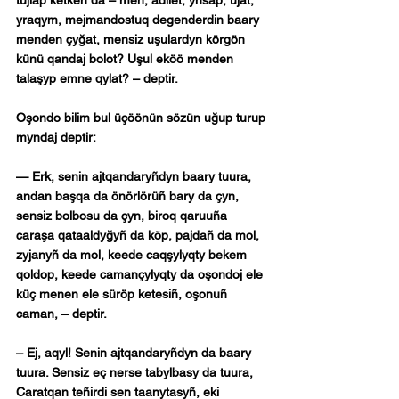
yraqym, mejmandostuq degenderdin baary 
menden çyğat, mensiz uşulardyn körgön 
künü qandaj bolot? Uşul eköö menden 
talaşyp emne qylat? – deptir.
Oşondo bilim bul üçöönün sözün uğup turup 
myndaj deptir:
— Erk, senin ajtqandaryñdyn baary tuura, 
andan başqa da önörlörüñ bary da çyn, 
sensiz bolbosu da çyn, biroq qaruuña 
caraşa qataaldyğyñ da köp, pajdañ da mol, 
zyjanyñ da mol, keede caqşylyqty bekem 
qoldop, keede camançylyqty da oşondoj ele 
küç menen ele süröp ketesiñ, oşonuñ 
caman, – deptir.
– Ej, aqyl! Senin ajtqandaryñdyn da baary 
tuura. Sensiz eç nerse tabylbasy da tuura, 
Caratqan teñirdi sen taanytasyñ, eki 