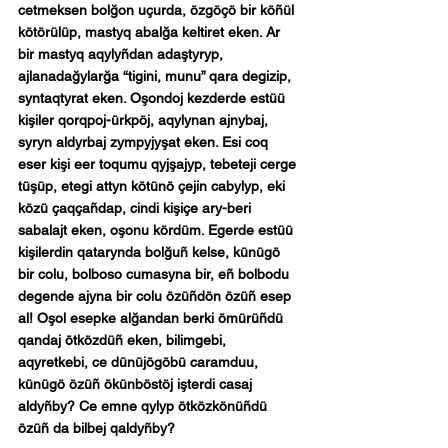
cetmeksen bolğon uçurda, özgöçö bir köñül 
kötörülüp, mastyq abalğa keltiret eken. Ar 
bir mastyq aqylyñdan adaştyryp, 
ajlanadağylarğa “tigini, munu” qara degizip, 
syntaqtyrat eken. Oşondoj kezderde estüü 
kişiler qorqpoj-ürkpöj, aqylynan ajnybaj, 
syryn aldyrbaj zympyjyşat eken. Esi coq 
eser kişi eer toqumu qyjşajyp, tebeteji cerge 
tüşüp, etegi attyn kötünö çejin cabylyp, eki 
közü çaqçañdap, cindi kişiçe ary-beri 
sabalajt eken, oşonu kördüm. Egerde estüü 
kişilerdin qatarynda bolğuñ kelse, künügö 
bir colu, bolboso cumasyna bir, eñ bolbodu 
degende ajyna bir colu özüñdön özüñ esep 
al! Oşol esepke alğandan berki ömürüñdü 
qandaj ötközdüñ eken, bilimgebi, 
aqyretkebi, ce dünüjögöbü caramduu, 
künügö özüñ ökünböstöj işterdi casaj 
aldyñby? Ce emne qylyp ötközkönüñdü 
özüñ da bilbej qaldyñby?