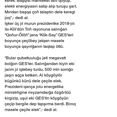
kerek. Başqısı mamleket tarif qoyup, 
elektr energiyasın satıp alıp turuşu şart. 
Mından başqa çoñ talaptın dele keregi 
joq”,- dedi al.
Işker üç jıl murun prezidentke 2018-jılı 
Isı-Köl'dün Toñ rayonuna salınğan 
“Qoñur-Ölöñ” jana “Kök-Say” GES'teri 
boyunça çeçilbey jatqan masele 
boyunça qayrılğanın taqtap öttü.
“Bular qubattuuluğu jeti megavatt 
bolğon GES'ter. Salınğandan kiyin eki 
jarım jıl iştebey turdu. 500 mln somğo 
jaqın aqça ketken. Al köygöylör 
bügünkü künü dele çeçile elek. 
Prezident qança jolu energetika 
ministrligine mıyzamdarğa özgörtüü 
kirgizip, uşul eki GES'tin köygöyün 
çeçip bergile dep tapşırma berdi. Biroq 
masele çeçile elek”,- dedi al.