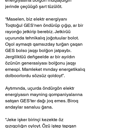
energiyasına bolğon muqtajdığın 
jerinde çeçüügö şart tüzülöt.
“Maselen, biz elektr energiyanı 
Toqtoğul GES'nen öndürüp çığıp, ar bir 
rayonğo jetkirip berebiz. Jetkirüü 
uçurunda tehnikalıq joğotuular bolot. 
Oşol aymaqtı qamsızday turğan çaqan 
GES bolso jaqşı bolğon jatpaybı. 
Jergiliktüü deñgeelde ar bir ayıldın 
özünün generasiyası bolğonu jaqşı 
emespi. Mamleket mınday energetikalıq 
dolboorlordu sözsüz qoldoyt”.
Aytımında, uçurda öndürgön elektr 
energiyasın mayning qompaniyalarına 
satqan GES'ter dağı joq emes. Biroq 
andaylar sanaluu ğana.
“Jeke işker birinçi kezekte öz 
qızıqçılığın oyloyt. Özü iştep tapqan 