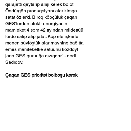
qarajattı qaytarıp alışı kerek bolot. 
Öndürgön produqsiyanı alar kimge 
satat öz erki. Biroq köpçülük çaqan 
GES'terden elektr energiyasın 
mamleket 4 som 42 tıyından mildettüü 
tördö satıp alıp jatat. Köp ele işkerler 
menen süylöştük alar mayning bağıtta 
emes mamleketke satuunu közdöyt 
jana GES quruuğa qızıqdar”,- dedi 
Sadıqov.
Çaqan GES prioritet bolboşu kerek