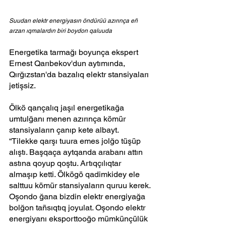
Suudan elektr energiyasın öndürüü azırınça eñ 
arzan ıqmalardın biri boydon qaluuda
Energetika tarmağı boyunça ekspert 
Ernest Qarıbekov'dun aytımında, 
Qırğızstan'da bazalıq elektr stansiyaları 
jetişsiz.
Ölkö qançalıq jaşıl energetikağa 
umtulğanı menen azırınça kömür 
stansiyaların çanıp kete albayt.
“Tilekke qarşı tuura emes jolğo tüşüp 
alıştı. Başqaça aytqanda arabanı attın 
astına qoyup qoştu. Artıqçılıqtar 
almaşıp ketti. Ölkögö qadimkidey ele 
salttuu kömür stansiyaların quruu kerek. 
Oşondo ğana bizdin elektr energiyağa 
bolğon tañsıqtıq joyulat. Oşondo elektr 
energiyanı eksporttooğo mümkünçülük 