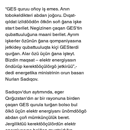
“GES quruu oñoy iş emes. Anın 
tobokeldikteri abdan joğoru. Dıqat-
qıldat izildöödön ötkön soñ ğana işke 
start berilet. Negizinen çaqan GES'tin 
qubattuuluğuna maani berilet. Ayrım 
işkerler özünün ğana qompaniyasına 
jetkidey qubattuuluqta kiçi GESterdi 
qurğan. Alar özü üçün ğana işteyt. 
Bizdin maqsat – elektr energiyasın 
öndürüp kerektööçülörgö jetkirüü”,- 
dedi energetika ministrinin orun basarı 
Nurlan Sadıqov.
Sadıqov'dun aytımında, eger 
Qırğızstan'dın ar bir rayonuna birden 
çaqan GES qurula turğan bolso bul 
ölkö üçün elektr energiyanı ünömdöögö 
abdan çoñ mümkünçülük beret. 
Jergiliktüü kerektööçülördün elektr 