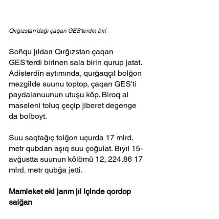
Qırğızstan'dağı çaqan GES'terdin biri
Soñqu jıldarı Qırğızstan çaqan 
GES'terdi birinen sala birin qurup jatat. 
Adisterdin aytımında, qurğaqçıl bolğon 
mezgilde suunu toptop, çaqan GES'ti 
paydalanuunun utuşu köp. Biroq al 
maseleni toluq çeçip jiberet degenge 
da bolboyt.
Suu saqtağıç tolğon uçurda 17 mlrd. 
metr qubdan aşıq suu çoğulat. Bıyıl 15-
avğustta suunun kölömü 12, 224.86 17 
mlrd. metr qubğa jetti.
Mamleket eki jarım jıl içinde qordop 
salğan