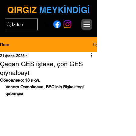
QIRĞIZ
MEYKİNDİGİ
Пост
21 февр. 2025 г.
Çaqan GES iştese, çoñ GES
qıynalbayt
Обновлено:
18 июл.
Venera Osmokeeva, BBC'inin Bişkek'tegi 
qabarçısı