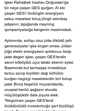
Işker Rahatbek Irsaliev Qırğızstan'ğa 
bir neçe çaqan GES qurğan. Al eki 
çaqan GES'i öndürgön energiyanı 
satuu maselesi toluq jöngö salınbay 
jatqanın, tajağanda mayning 
qompaniyalarğa bergenin maalımdadı.
Aytımında, soñqu otuz jılda ölködö jañı 
generasiyalar işke kirgen emes. Jıldan 
jılğa elektr energiyasın qoldonuu ösüp 
jatat degen işker, çaqan GES'terdin 
sanın köböytüü uçur talabı ekenin aytat.
Baamında bul tarmaqqa investisiya 
tartuu azırqı biyliktin dağı köñülün 
burğan negizgi maselelerdin biri bolup 
jatat. Biroq tieşelüü mıyzamdarda, 
uruqsat berüü qağazın aluuda 
müçülüştüktör dale joyula elek:
“Negizinen çaqan GES'terdi 
önüktürüüdö investorlorğo şart tüzülüşü 