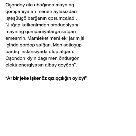
Oşondoy ele ubağında mayning 
qompaniyaları menen aylasızdan 
işteşüügö barğanın qoşumçaladı.
“Jırğap ketkenimden produqsiyanı 
mayning qompaniyalarğa satqan 
emesmin. Mamleket meni eki jarım jıl 
içinde qordop salğan. Men sottoşup, 
bardıq instansiyada utup alğam. 
Oşondon kiyin dağı men öndürgön 
elektr energiyasın albay qoyğon”.
“Ar bir jeke işker öz qızıqçılığın oyloyt”