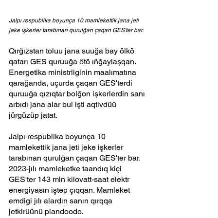
Jalpı respublika boyunça 10 mamlekettik jana jeti 
jeke işkerler tarabınan qurulğan çaqan GES'ter bar.
Qırğızstan toluu jana suuğa bay ölkö 
qatarı GES quruuğa ötö ıñğaylaşqan. 
Energetika ministrliginin maalımatına 
qarağanda, uçurda çaqan GES'terdi 
quruuğa qızıqtar bolğon işkerlerdin sanı 
arbıdı jana alar bul işti aqtivdüü 
jürgüzüp jatat.
Jalpı respublika boyunça 10 
mamlekettik jana jeti jeke işkerler 
tarabınan qurulğan çaqan GES'ter bar. 
2023-jılı mamleketke taandıq kiçi 
GES'ter 143 mln kilovatt-saat elektr 
energiyasın iştep çıqqan. Mamleket 
emdigi jılı alardın sanın qırqqa 
jetkirüünü plandoodo.