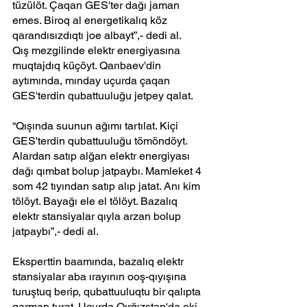
tüzülöt. Çaqan GES'ter dağı jaman 
emes. Biroq al energetikalıq köz 
qarandısızdıqtı joe albayt”,- dedi al.
Qış mezgilinde elektr energiyasına 
muqtajdıq küçöyt. Qarıbaev'din 
aytımında, mınday uçurda çaqan 
GES'terdin qubattuuluğu jetpey qalat.
“Qışında suunun ağımı tartılat. Kiçi 
GES'terdin qubattuuluğu tömöndöyt. 
Alardan satıp alğan elektr energiyası 
dağı qımbat bolup jatpaybı. Mamleket 4 
som 42 tıyından satıp alıp jatat. Anı kim 
tölöyt. Bayağı ele el tölöyt. Bazalıq 
elektr stansiyalar qıyla arzan bolup 
jatpaybı”,- dedi al.
Eksperttin baamında, bazalıq elektr 
stansiyalar aba ırayının ooş-qıyışına 
turuştuq berip, qubattuuluqtu bir qalıpta 
qarmap turat. Uçurda Qırğızstan'da eki 