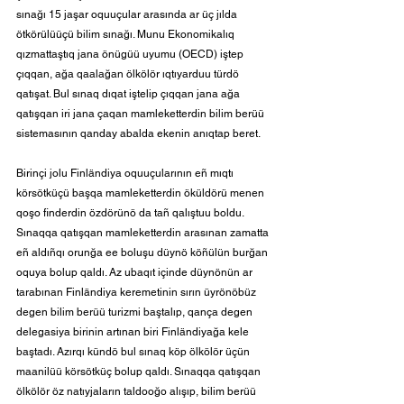
sınağı 15 jaşar oquuçular arasında ar üç jılda 
ötkörülüüçü bilim sınağı. Munu Ekonomikalıq 
qızmattaştıq jana önügüü uyumu (OECD) iştep 
çıqqan, ağa qaalağan ölkölör ıqtıyarduu türdö 
qatışat. Bul sınaq dıqat iştelip çıqqan jana ağa 
qatışqan iri jana çaqan mamleketterdin bilim berüü 
sistemasının qanday abalda ekenin anıqtap beret.
Birinçi jolu Finländiya oquuçularının eñ mıqtı 
körsötküçü başqa mamleketterdin öküldörü menen 
qoşo finderdin özdörünö da tañ qalıştuu boldu. 
Sınaqqa qatışqan mamleketterdin arasınan zamatta 
eñ aldıñqı orunğa ee boluşu düynö köñülün burğan 
oquya bolup qaldı. Az ubaqıt içinde düynönün ar 
tarabınan Finländiya keremetinin sırın üyrönöbüz 
degen bilim berüü turizmi baştalıp, qança degen 
delegasiya birinin artınan biri Finländiyağa kele 
baştadı. Azırqı kündö bul sınaq köp ölkölör üçün 
maanilüü körsötküç bolup qaldı. Sınaqqa qatışqan 
ölkölör öz natıyjaların taldooğo alışıp, bilim berüü 