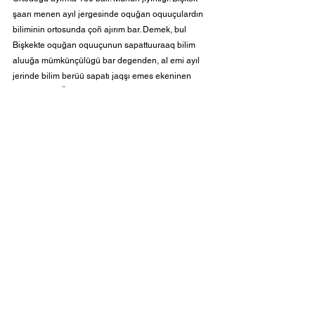
şaarı menen ayıl jergesinde oquğan oquuçulardın 
biliminin ortosunda çoñ ajırım bar. Demek, bul 
Bişkekte oquğan oquuçunun sapattuuraaq bilim 
aluuğa mümkünçülügü bar degenden, al emi ayıl 
jerinde bilim berüü sapatı jaqşı emes ekeninen 
qabar beret. Ölköbüzdün keleçegi jönündö 
oylonğon ar bir jaranıbız uşunday nerselerge köñül 
burup, ölköbüzdün qoopsuz jana qalıs bolup 
özgörüüsünö salım qoşuşu kerek. Uşul sıyaqtuu 
taldoolordu adister qoomçuluqqa tüşündürüp, 
maseleni çeçüü joldorun sunuştaşı kerek. Bul 
bağıtta qoomubuz kesipköy sunuştarğa muqtaj. 
Azırqı kündö Qırğız Respublikası PISA sınağına 
2024-jılı qatışa turğanı boljoldonuuda. Bul sınaqqa 
jön ele qatışuu maqsat bolboston, sınaqtın 
jıyıntıqtarına iliktöö jasalıp, bilim berüü sapatın 
oñdooğo sistemaluu türdö oluttuu qadamdardı 
taştaş kerek. Sınaqtın jıyıntığı qanday bolbosun, biz 
bilim berüü sistemabızğa realduu qarap, mıqtı 
körsötküçtörgö jetişken ölkölördün tajrıybasın eske 