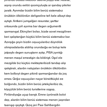
aqırqı orundu eelöö qoomçuluqta ar qanday pikirler 
jarattı. Ayrımdar bizdin bilim berüü sistemabız 
önükkön ölkölördün deñgeeline teñ kele albayt dep 
aytıştı. Antkeni jumşalğan resurstar, şarttar 
ortosunda çoñ ayırma bar degen arğumentti 
qarmanışat. Ekinçileri bolso, bizde sovet mezgilinen 
beri qalıptanğan küçtüü bilim berüü sistemabız bar. 
Azırqığa çeyin bizdin oquuçularıbız düynölük 
olimpiadalarda aldıñqı orundarğa ee bolup kele 
jatpaybı degen sunuştarın aytıp, PISA jıyıntığı 
menen maqul emestigin da bildirişti. Oşol ele 
mezgilde biz küçtüü mektepteribizdi tandap alıp 
qatıştıralı, alardın natıyjaları önükkön ölkölördön 
kem bolboyt degen pikirdi qarmanğandar da joq 
emes. Qırğız oquuçuları naçar körsötküçkö ee 
bolğondo, bizdin bilim berüü jetekçileribiz da, 
köpçülük bilim berüü turistterine oqşop, 
Finländiyağa uçup barıştı. Emne üyrönsök bolot 
dep, alardın bilim berüü sisteması menen jaqından 
taanışıp qaytıştı. Qızıq jeri Pasi Sahlbergdin 