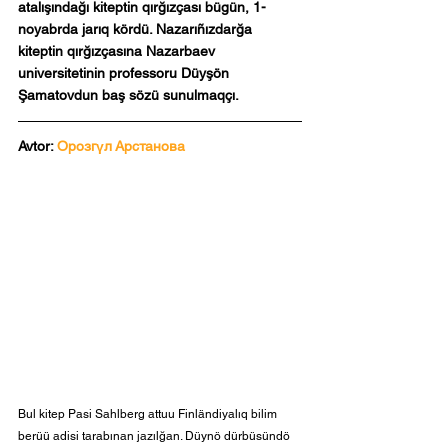
atalışındağı kiteptin qırğızçası bügün, 1-
noyabrda jarıq kördü. Nazarıñızdarğa 
kiteptin qırğızçasına Nazarbaev 
universitetinin professoru Düyşön 
Şamatovdun baş sözü sunulmaqçı.
Avtor: 
Орозгүл Арстанова
Bul kitep Pasi Sahlberg attuu Finländiyalıq bilim 
berüü adisi tarabınan jazılğan. Düynö dürbüsündö 