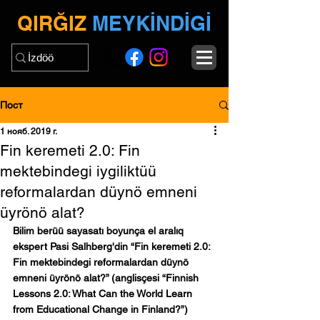
QIRĞIZ
MEYKİNDİGİ
Пост
1 нояб. 2019 г.
Fin keremeti 2.0: Fin
mektebindegi iygiliktüü
reformalardan düynö emneni
üyrönö alat?
Bilim berüü sayasatı boyunça el aralıq 
ekspert Pasi Salhberg'din “Fin keremeti 2.0: 
Fin mektebindegi reformalardan düynö 
emneni üyrönö alat?” (anglisçesi “Finnish 
Lessons 2.0: What Can the World Learn 
from Educational Change in Finland?”) 