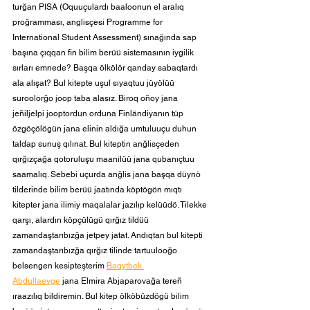
turğan PISA (Oquuçulardı baaloonun el aralıq 
proğramması, anglisçesi Programme for 
International Student Assessment) sınağında sap 
başına çıqqan fin bilim berüü sistemasının iygilik 
sırları emnede? Başqa ölkölör qanday sabaqtardı 
ala alışat? Bul kitepte uşul sıyaqtuu jüyölüü 
suroolorğo joop taba alasız. Biroq oñoy jana 
jeñiljelpi jooptordun orduna Finländiyanın tüp 
özgöçölögün jana elinin aldığa umtuluuçu duhun 
taldap sunuş qılınat. Bul kiteptin anğlisçeden 
qırğızçağa qotoruluşu maanilüü jana qubanıçtuu 
saamalıq. Sebebi uçurda anğlis jana başqa düynö 
tilderinde bilim berüü jaatında köptögön mıqtı 
kitepter jana ilimiy maqalalar jazılıp kelüüdö. Tilekke 
qarşı, alardın köpçülügü qırğız tildüü 
zamandaştarıbızğa jetpey jatat. Andıqtan bul kitepti 
zamandaştarıbızğa qırğız tilinde tartuulooğo 
belsengen kesipteşterim 
Baqytbek 
Abdullaevge
 jana Elmira Abjaparovağa tereñ 
ıraazılıq bildiremin. Bul kitep ölköbüzdögü bilim 