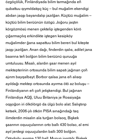
özgöçölük, Finländiyada bilim tarmağında eñ 
qubattuu qıymıldatqıç küç – bul muğalim ekendigi 
abdan jaqşı bayandalıp jazılğan. Küçtüü muğalim – 
küçtüü bilim berüünün özögü. Joğoru jaqtın 
körgözmösü menen çektelip iştegenden körö 
çığarmaçılıq erkindikte iştegen kesipköy 
muğalimder ğana sapattuu bilim bereri bul kitepte 
jaqşı jazılğan. Anan dağı, finderdin qalıs, adilet jana 
baarına teñ bolğon bilim berüünü quruuğa 
umtuluusu. Misalı, alardın şaar menen ayıl 
mektepterinin ortosunda bilim sapatı jağınan çoñ 
ajırım bayqalbayt. Borbor qalaa jana eñ alısqı 
ayıldağı mektep ortosunda ayırma ötö az boluşu – 
Finländiyanın eñ çoñ jetişkendigi. Bul jağınan 
Finländiya AQŞ, Uluu Britaniya je Rossiyağa 
oqşoğon iri ölkölörgö da ülgü bolo alat. Salıştırıp 
ketsek, 2006-jılı ötkön PISA sınağındağı taq 
ilimderdin misalın ala turğan bolsoq, Bişkek 
şaarının oquuçularının orto ballı 430 bolso, al emi 
ayıl jerdegi oquuçulardın ballı 300 bolğon. 
Ortodoğu ayırma 130 ball. Munun jıyıntığı: Bişkek 