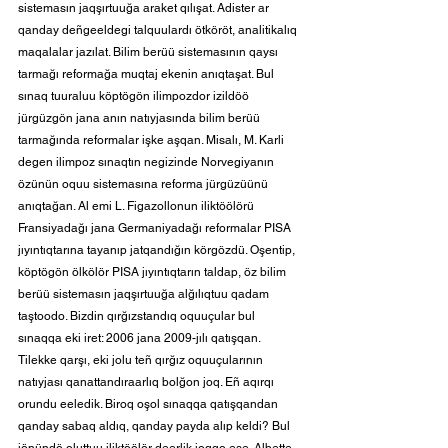
sistemasın jaqşırtuuğa araket qılışat. Adister ar 
qanday deñgeeldegi talquulardı ötköröt, analitikalıq 
maqalalar jazılat. Bilim berüü sistemasının qaysı 
tarmağı reformağa muqtaj ekenin anıqtaşat. Bul 
sınaq tuuraluu köptögön ilimpozdor izildöö 
jürgüzgön jana anın natıyjasında bilim berüü 
tarmağında reformalar işke aşqan. Misalı, M. Karli 
degen ilimpoz sınaqtın negizinde Norvegiyanın 
özünün oquu sistemasına reforma jürgüzüünü 
anıqtağan. Al emi L. Figazollonun iliktöölörü 
Fransiyadağı jana Germaniyadağı reformalar PISA 
jıyıntıqtarına tayanıp jatqandığın körgözdü. Oşentip, 
köptögön ölkölör PISA jıyıntıqtarın taldap, öz bilim 
berüü sistemasın jaqşırtuuğa alğılıqtuu qadam 
taştoodo. Bizdin qırğızstandıq oquuçular bul 
sınaqqa eki iret: 2006 jana 2009-jılı qatışqan. 
Tilekke qarşı, eki jolu teñ qırğız oquuçularının 
natıyjası qanattandıraarlıq bolğon joq. Eñ aqırqı 
orundu eeledik. Biroq oşol sınaqqa qatışqandan 
qanday sabaq aldıq, qanday payda alıp keldi? Bul 
jönündö oluttuu iliktöölör deerlik joqqo ese. Albette, 