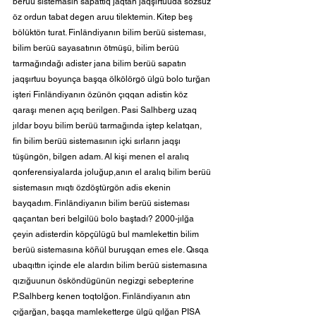
berüü sistemasın sapattıq jaqtan jaqşırtuuda sözsüz 
öz ordun tabat degen aruu tilektemin. Kitep beş 
bölüktön turat. Finländiyanın bilim berüü sisteması, 
bilim berüü sayasatının ötmüşü, bilim berüü 
tarmağındağı adister jana bilim berüü sapatın 
jaqşırtuu boyunça başqa ölkölörgö ülgü bolo turğan 
işteri Finländiyanın özünön çıqqan adistin köz 
qaraşı menen açıq berilgen. Pasi Salhberg uzaq 
jıldar boyu bilim berüü tarmağında iştep kelatqan, 
fin bilim berüü sistemasının içki sırların jaqşı 
tüşüngön, bilgen adam. Al kişi menen el aralıq 
qonferensiyalarda joluğup,anın el aralıq bilim berüü 
sistemasın mıqtı özdöştürgön adis ekenin 
bayqadım. Finländiyanın bilim berüü sisteması 
qaçantan beri belgilüü bolo baştadı? 2000-jılğa 
çeyin adisterdin köpçülügü bul mamlekettin bilim 
berüü sistemasına köñül buruşqan emes ele. Qısqa 
ubaqıttın içinde ele alardın bilim berüü sistemasına 
qızığuunun ösköndügünün negizgi sebepterine 
P.Salhberg kenen toqtolğon. Finländiyanın atın 
çığarğan, başqa mamleketterge ülgü qılğan PISA 