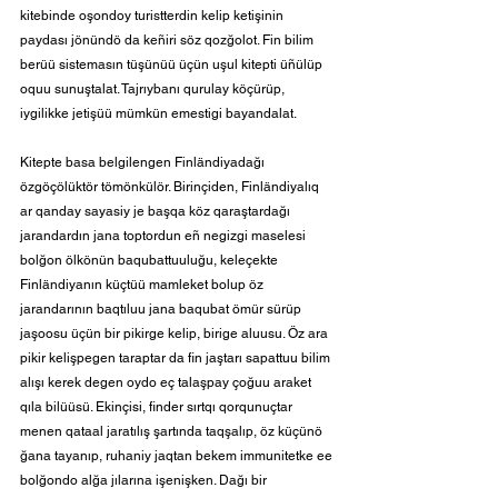
kitebinde oşondoy turistterdin kelip ketişinin 
paydası jönündö da keñiri söz qozğolot. Fin bilim 
berüü sistemasın tüşünüü üçün uşul kitepti üñülüp 
oquu sunuştalat. Tajrıybanı qurulay köçürüp, 
iygilikke jetişüü mümkün emestigi bayandalat.
Kitepte basa belgilengen Finländiyadağı 
özgöçölüktör tömönkülör. Birinçiden, Finländiyalıq 
ar qanday sayasiy je başqa köz qaraştardağı 
jarandardın jana toptordun eñ negizgi maselesi 
bolğon ölkönün baqubattuuluğu, keleçekte 
Finländiyanın küçtüü mamleket bolup öz 
jarandarının baqtıluu jana baqubat ömür sürüp 
jaşoosu üçün bir pikirge kelip, birige aluusu. Öz ara 
pikir kelişpegen taraptar da fin jaştarı sapattuu bilim 
alışı kerek degen oydo eç talaşpay çoğuu araket 
qıla bilüüsü. Ekinçisi, finder sırtqı qorqunuçtar 
menen qataal jaratılış şartında taqşalıp, öz küçünö 
ğana tayanıp, ruhaniy jaqtan bekem immunitetke ee 
bolğondo alğa jılarına işenişken. Dağı bir 